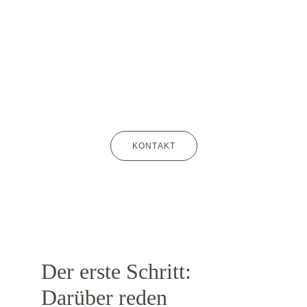
Beratung entlastet und erleichtert es, 
Probleme zu überwinden und 
Herausforderungen anzunehmen.
KONTAKT
Der erste Schritt:
Darüber reden